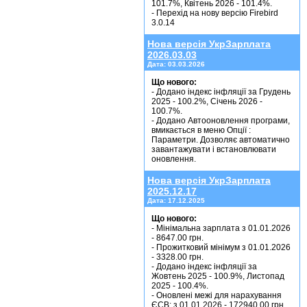
101.7%, Квітень 2026 - 101.4%.
- Перехід на нову версію Firebird
3.0.14
Нова версія УкрЗарплата
2026.03.03
Дата:
03.03.2026
Що нового:
- Додано індекс інфляції за Грудень
2025 - 100.2%, Січень 2026 -
100.7%.
- Додано Автооновлення програми,
вмикається в меню Опції :
Параметри. Дозволяє автоматично
завантажувати і встановлювати
оновлення.
Нова версія УкрЗарплата
2025.12.17
Дата:
17.12.2025
Що нового:
- Мінімальна зарплата з 01.01.2026
- 8647.00 грн.
- Прожитковий мінімум з 01.01.2026
- 3328.00 грн.
- Додано індекс інфляції за
Жовтень 2025 - 100.9%, Листопад
2025 - 100.4%.
- Оновлені межі для нарахування
ЄСВ: з 01.01.2026 - 172940.00 грн.