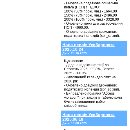
- Оновлена податкова соціальна
пільга (ПСП) з ПДФО:
100% (50% прож. мін.) - 1664.00
150% (75% прож. мін.) - 2496.00
200% (100% прож. мін.) - 3328.00
- Оновлено межа для застосування
ПСП - 4660.00.
- Оновлено довідник державних
податкових інспекцій (spr_sti.xml).
Нова версія УкрЗарплата
2025.10.24
Дата:
24.10.2025
Що нового:
- Додано індекс інфляції за
Серпень 2025 - 99.8%, Вересень
2025 - 100.3%.
- Заповнений календар свят на
2026 рік.
- Оновлено довідник державних
податкових інспекцій (spr_sti.xml).
- Виправлено помилка "Access
violation" при закритті Табелю коли
був незавершений вибір
співробітника.
Нова версія УкрЗарплата
2025.08.18
Дата:
18.08.2025