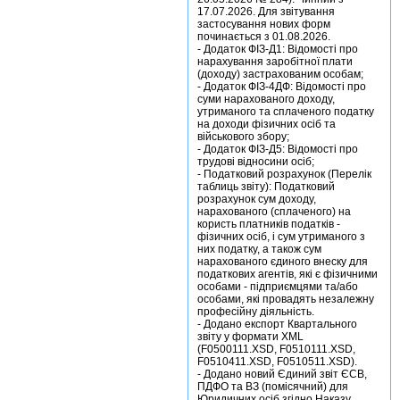
17.07.2026. Для звітування
застосування нових форм
починається з 01.08.2026.
- Додаток ФІЗ-Д1: Відомості про
нарахування заробітної плати
(доходу) застрахованим особам;
- Додаток ФІЗ-4ДФ: Відомості про
суми нарахованого доходу,
утриманого та сплаченого податку
на доходи фізичних осіб та
військового збору;
- Додаток ФІЗ-Д5: Відомості про
трудові відносини осіб;
- Податковий розрахунок (Перелік
таблиць звіту): Податковий
розрахунок сум доходу,
нарахованого (сплаченого) на
користь платників податків -
фізичних осіб, і сум утриманого з
них податку, а також сум
нарахованого єдиного внеску для
податкових агентів, які є фізичними
особами - підприємцями та/або
особами, які провадять незалежну
професійну діяльність.
- Додано експорт Квартального
звіту у формати XML
(F0500111.XSD, F0510111.XSD,
F0510411.XSD, F0510511.XSD).
- Додано новий Єдиний звіт ЄСВ,
ПДФО та ВЗ (помісячний) для
Юридичних осіб згідно Наказу