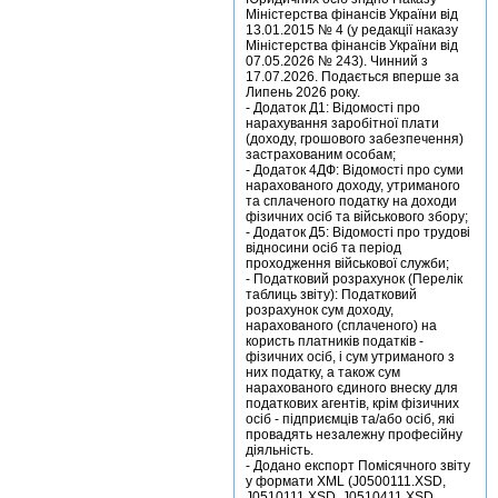
Міністерства фінансів України від
13.01.2015 № 4 (у редакції наказу
Міністерства фінансів України від
07.05.2026 № 243). Чинний з
17.07.2026. Подається вперше за
Липень 2026 року.
- Додаток Д1: Відомості про
нарахування заробітної плати
(доходу, грошового забезпечення)
застрахованим особам;
- Додаток 4ДФ: Відомості про суми
нарахованого доходу, утриманого
та сплаченого податку на доходи
фізичних осіб та військового збору;
- Додаток Д5: Відомості про трудові
відносини осіб та період
проходження військової служби;
- Податковий розрахунок (Перелік
таблиць звіту): Податковий
розрахунок сум доходу,
нарахованого (сплаченого) на
користь платників податків -
фізичних осіб, і сум утриманого з
них податку, а також сум
нарахованого єдиного внеску для
податкових агентів, крім фізичних
осіб - підприємців та/або осіб, які
провадять незалежну професійну
діяльність.
- Додано експорт Помісячного звіту
у формати XML (J0500111.XSD,
J0510111.XSD, J0510411.XSD,