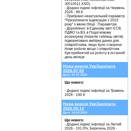
J0510511.XSD).
- Додано індекс інфляції за Червень
2026 - 99.9
- Прибрано неактуальний параметр
"Призупинити індексацію з 2023
року" з меню Опції : Параметри.
- Дороблено: в Єдиному звіті ЄСВ,
ПДФО та ВЗ, в Податковому
розрахунку (перелік таблиць звітів)
підкориговано вибірку даних для
співробтника, якщо було створене
Нове робоче місце і співробітник
був прийнятий на роботу в останній
Нова версія УкрЗарплата
2026.07.02
Дата:
02.07.2026
Що нового:
- Додано індекс інфляції за Травень
Нова версія УкрЗарплата
2026.05.14
Дата:
14.05.2026
Що нового:
- Додано індекс інфляції за Лютий
2026 - 101.0%, Березень 2026 -