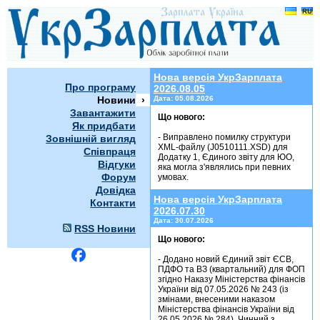
Новини
Нова версія УкрЗарплата
Про програму
2026.08.05
Новини
Дата:
05.08.2026
Завантажити
Що нового:
Як придбати
- Виправлено помилку структури
Зовнішній вигляд
XML-файлу (J0510111.XSD) для
Співпраця
Додатку 1, Єдиного звіту для ЮО,
Відгуки
яка могла з'являлись при певних
Форум
Довідка
Нова версія УкрЗарплата
Контакти
2026.07.30
Дата:
30.07.2026
RSS Новини
Що нового:
- Додано новий Єдиний звіт ЄСВ,
ПДФО та ВЗ (квартальний) для ФОП
згідно Наказу Міністерства фінансів
України від 07.05.2026 № 243 (із
змінами, внесеними наказом
Міністерства фінансів України від
26.05.2026 № 284). Чинний з