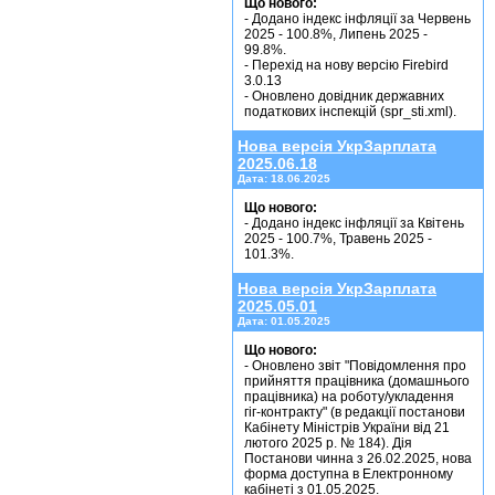
Що нового:
- Додано індекс інфляції за Червень
2025 - 100.8%, Липень 2025 -
99.8%.
- Перехід на нову версію Firebird
3.0.13
- Оновлено довідник державних
податкових інспекцій (spr_sti.xml).
Нова версія УкрЗарплата
2025.06.18
Дата:
18.06.2025
Що нового:
- Додано індекс інфляції за Квітень
2025 - 100.7%, Травень 2025 -
101.3%.
Нова версія УкрЗарплата
2025.05.01
Дата:
01.05.2025
Що нового:
- Оновлено звіт "Повідомлення про
прийняття працівника (домашнього
працівника) на роботу/укладення
гіг-контракту" (в редакції постанови
Кабінету Міністрів України від 21
лютого 2025 р. № 184). Дія
Постанови чинна з 26.02.2025, нова
форма доступна в Електронному
кабінеті з 01.05.2025.