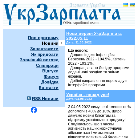
Новини
Нова версія УкрЗарплата
Про програму
2022.05.11
Новини
Дата:
11.05.2022
Завантажити
Що нового:
Як придбати
- Додано індекс інфляції за
Березень 2022 - 104.5%, Квітень
Зовнішній вигляд
2022 - 103.1%.
Співпраця
- Доопрацьовано Довідку програми,
Відгуки
додані нові розділи та знімки
Форум
екранів.
- Дрібні виправлення перекладу в
Довідка
інтерфейсі програми.
Контакти
Україна - понад усе!
RSS Новини
Дата:
04.05.2022
З 04.05.2022 вимушені зменшити %
допомоги з 40% до 10%. Щиро
дякуємо новим Клієнтам за
підтримку українського продукту!
Сподіваємось, що з часом
активність наших користувачів
збільшиться і ми зможемо
відновити позитивний баланс для