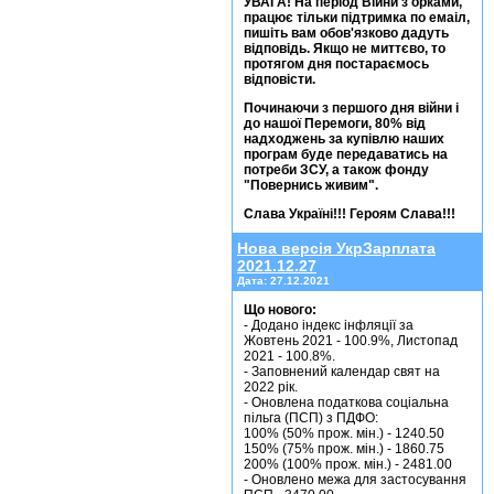
УВАГА! На період Війни з орками,
працює тільки підтримка по емаіл,
пишіть вам обов'язково дадуть
відповідь. Якщо не миттєво, то
протягом дня постараємось
відповісти.
Починаючи з першого дня війни і
до нашої Перемоги, 80% від
надходжень за купівлю наших
програм буде передаватись на
потреби ЗСУ, а також фонду
"Повернись живим".
Слава Україні!!! Героям Слава!!!
Нова версія УкрЗарплата
2021.12.27
Дата:
27.12.2021
Що нового:
- Додано індекс інфляції за
Жовтень 2021 - 100.9%, Листопад
2021 - 100.8%.
- Заповнений календар свят на
2022 рік.
- Оновлена податкова соціальна
пільга (ПСП) з ПДФО:
100% (50% прож. мін.) - 1240.50
150% (75% прож. мін.) - 1860.75
200% (100% прож. мін.) - 2481.00
- Оновлено межа для застосування