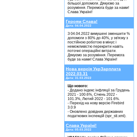
більшої допомоги. Дякуємо за
розуміння. Перемога буде за нами!
Слава Україні!
Героям Слава!
Дата:
04.04.2022
З 04.04.2022 вимушені зменшити %
допомоги з 80% до 40%, у зв'язку з
постійною роботою в мінус і
неможливістю перекрити навіть
поточні операційні витрати.
Дякуємо за розуміння. Перемога
буде за нами! Слава Україні!
Нова версія УкрЗарплата
2022.03.31
Дата:
31.03.2022
Що нового:
- Додано індекс інфляції за Грудень
2021 - 100.6%, Січень 2022 -
101.3%, Лютий 2022 - 101.6%.
- Перехід на нову версію Firebird
3.0.9
- Оновлено довідник державних
податкових інспекцій (spr_sti.xml).
Слава Україні!
Дата:
05.03.2022