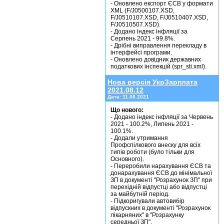
- Оновлено експорт ЄСВ у формати
XML (F/J0500107.XSD,
F/J0510107.XSD, F/J0510407.XSD,
F/J0510507.XSD).
- Додано індекс інфляції за
Серпень 2021 - 99.8%.
- Дрібні виправлення перекладу в
інтерфейсі програми.
- Оновлено довідник державних
податкових інспекцій (spr_sti.xml).
Нова версія УкрЗарплата
2021.08.12
Дата:
11.08.2021
Що нового:
- Додано індекс інфляції за Червень
2021 - 100.2%, Липень 2021 -
100.1%.
- Додали утримання
Профспілкового внеску для всіх
типів роботи (було тільки для
Основного).
- Переробили нарахування ЄСВ та
донарахування ЄСВ до мінімальної
ЗП в документі "Розрахунок ЗП" при
перехідній відпустці або відпустці
за майбутній період.
- Підкоригували автовибір
відпускних в документі "Розрахунок
лікарняних" в "Розрахунку
середньої ЗП".