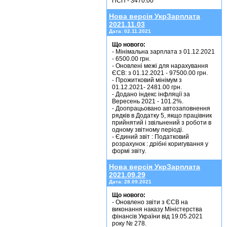
ПСП - 3470.00
Нова версія УкрЗарплата
2021.11.03
Дата:
02.11.2021
Що нового:
- Мінімальна зарплата з 01.12.2021
- 6500.00 грн.
- Оновлені межі для нарахування
ЄСВ: з 01.12.2021 - 97500.00 грн.
- Прожитковий мінімум з
01.12.2021- 2481.00 грн.
- Додано індекс інфляції за
Вересень 2021 - 101.2%.
- Доопрацьовано автозаповнення
рядків в Додатку 5, якщо працівник
прийнятий і звільнений з роботи в
одному звітному періоді.
- Єдиний звіт : Податковий
розрахунок : дрібні коригування у
формі звіту.
Нова версія УкрЗарплата
2021.09.29
Дата:
28.09.2021
Що нового:
- Оновлено звіти з ЄСВ на
виконання наказу Міністерства
фінансів України від 19.05.2021
року № 278.