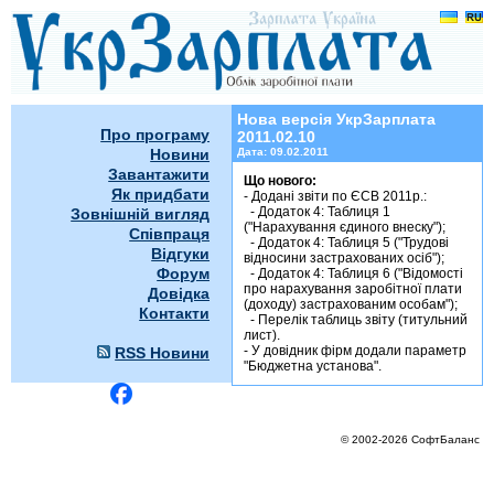
УкрЗарплата 2011.02.10
Нова версія УкрЗарплата
Про програму
2011.02.10
Новини
Дата:
09.02.2011
Завантажити
Що нового:
Як придбати
- Додані звіти по ЄСВ 2011р.:
- Додаток 4: Таблиця 1
Зовнішній вигляд
("Нарахування єдиного внеску");
Співпраця
- Додаток 4: Таблиця 5 ("Трудові
Відгуки
відносини застрахованих осіб");
Форум
- Додаток 4: Таблиця 6 ("Відомості
про нарахування заробітної плати
Довідка
(доходу) застрахованим особам");
Контакти
- Перелік таблиць звіту (титульний
лист).
- У довідник фірм додали параметр
RSS Новини
"Бюджетна установа".
© 2002-2026 СофтБаланс