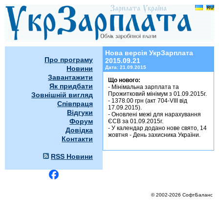
УкрЗарплата 2015.09.21
Нова версія УкрЗарплата
Про програму
2015.09.21
Новини
Дата:
21.09.2015
Завантажити
Що нового:
Як придбати
- Мінімальна зарплата та
Прожитковий мінімум з 01.09.2015г.
Зовнішній вигляд
- 1378.00 грн (акт 704-VIII від
Співпраця
17.09.2015).
Відгуки
- Оновлені межі для нарахування
Форум
ЄСВ за 01.09.2015г.
- У календар додано нове свято, 14
Довідка
жовтня - День захисника України.
Контакти
RSS Новини
© 2002-2026 СофтБаланс