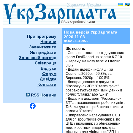
УкрЗарплата 2020.11.03
Нова версія УкрЗарплата
Про програму
2020.11.03
Новини
Дата:
02.11.2020
Завантажити
Що нового:
Як придбати
- Оновлено компонент друкованих
форм FastReport на версію 6.7.10.
Зовнішній вигляд
- Перехід на нову версію Firebird
Співпраця
3.0.7
Відгуки
- Додані індекси інфляції: за
Форум
Серпень 2020р. - 99,8%, за
Вересень 2020р. - 100,5%.
Довідка
- Доопрацювання в документі
Контакти
"Розрахунок ЗП": "Ставка факт."
розраховується при зміні даних в
полях "Ставка" або "Днів".
RSS Новини
- Додали в документ "Розрахунок
ЗП" автозаповнення робочих днів з
Табеля для співробітника з типом
оплати "Ставка".
- Виправлено нарахування ЄСВ
для співробітників сумісників, по
ЦПД і працівників з обмеженими
можливостями, якщо дохід за
місяць нижче мінімальної ЗП і є