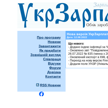
УкрЗарплата 2022.08.12
Нова версія УкрЗарплат
Про програму
Дата:
12.08.2022
Новини
Що нового:
Завантажити
- Додано індекс інфляції за 
Як придбати
- Оновлено звіт "Повідомлен
26.07.2022 № 835 (чинна з 28
Зовнішній вигляд
- Оновлений експорт в XML ф
Співпраця
- Перехід на нову версію Fire
Відгуки
- Додали поле УНЗР (Унікаль
Форум
Довідка
Контакти
RSS Новини