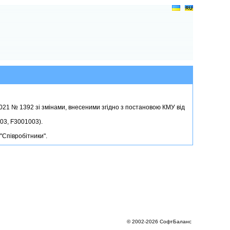
2021 № 1392 зі змінами, внесеними згідно з постановою КМУ від
03, F3001003).
"Співробітники".
© 2002-2026 СофтБаланс