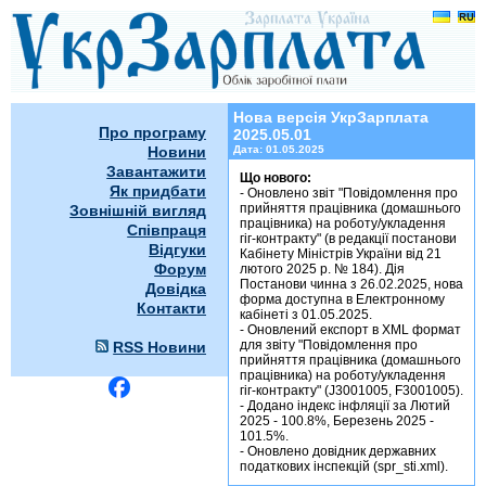
УкрЗарплата 2025.05.01
Нова версія УкрЗарплата
Про програму
2025.05.01
Новини
Дата:
01.05.2025
Завантажити
Що нового:
Як придбати
- Оновлено звіт "Повідомлення про
прийняття працівника (домашнього
Зовнішній вигляд
працівника) на роботу/укладення
Співпраця
гіг-контракту" (в редакції постанови
Відгуки
Кабінету Міністрів України від 21
Форум
лютого 2025 р. № 184). Дія
Постанови чинна з 26.02.2025, нова
Довідка
форма доступна в Електронному
Контакти
кабінеті з 01.05.2025.
- Оновлений експорт в XML формат
для звіту "Повідомлення про
RSS Новини
прийняття працівника (домашнього
працівника) на роботу/укладення
гіг-контракту" (J3001005, F3001005).
- Додано індекс інфляції за Лютий
2025 - 100.8%, Березень 2025 -
101.5%.
- Оновлено довідник державних
податкових інспекцій (spr_sti.xml).