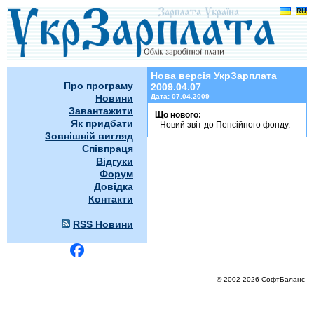
УкрЗарплата 2009.04.07
Нова версія УкрЗарплата
Про програму
2009.04.07
Новини
Дата:
07.04.2009
Завантажити
Що нового:
Як придбати
- Новий звіт до Пенсійного фонду.
Зовнішній вигляд
Співпраця
Відгуки
Форум
Довідка
Контакти
RSS Новини
© 2002-2026 СофтБаланс