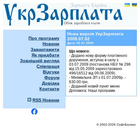
УкрЗарплата 2009.07.02
Нова версія УкрЗарплата
Про програму
2009.07.02
Новини
Дата:
02.07.2009
Завантажити
Що нового:
Як придбати
- Додано нову форму платіжного
доручення, вступає в силу з
Зовнішній вигляд
03.07.2009 (постанова НБУ № 296
Співпраця
від 15.05.2009 зареєстровано
Відгуки
496/16512 від 09.06.2009).
Форум
- Мінімальна ЗП з 01.07.2009р. -
630.00 грн.
Довідка
- Доданий новий пункт меню
Контакти
Допомога: Наші програми.
RSS Новини
© 2002-2026 СофтБаланс