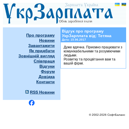
Відгук про програму УкрЗарплата від: Т
Відгук про програму
Про програму
УкрЗарплата від: Тетяна
Новини
Дата:
15.06.2017
Завантажити
Дуже вдячна. Приємно працювати з
Як придбати
комунікабельними та розуміючими
людьми.
Зовнішній вигляд
Розвитку та процвітання вам та
Співпраця
вашій фірмі.
Відгуки
Форум
Довідка
Контакти
RSS Новини
© 2002-2026 СофтБаланс